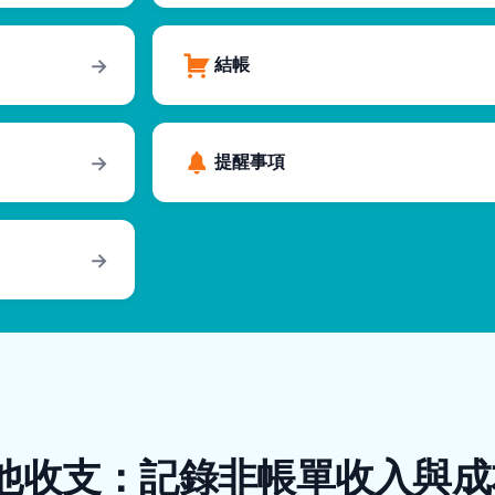
結帳
→
提醒事項
→
→
他收支：記錄非帳單收入與成