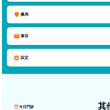
藥局
庫存
設定
其
今日門診