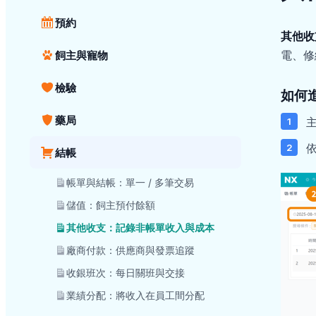
預約
其他收
電、修
飼主與寵物
檢驗
如何
藥局
結帳
帳單與結帳：單一 / 多筆交易
儲值：飼主預付餘額
其他收支：記錄非帳單收入與成本
廠商付款：供應商與發票追蹤
收銀班次：每日關班與交接
業績分配：將收入在員工間分配