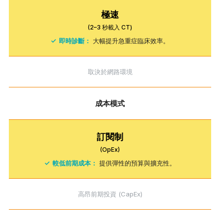
極速
(2–3 秒載入 CT)
✓
即時診斷：
大幅提升急重症臨床效率。
取決於網路環境
成本模式
訂閱制
(OpEx)
✓
較低前期成本：
提供彈性的預算與擴充性。
高昂前期投資 (CapEx)