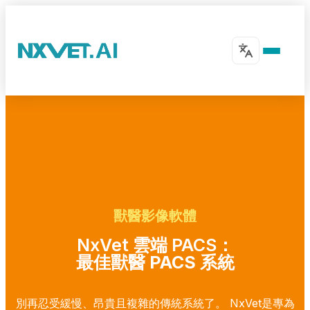
獸醫影像軟體
NxVet 雲端 PACS：
最佳獸醫 PACS 系統
別再忍受緩慢、昂貴且複雜的傳統系統了。 NxVet是專為