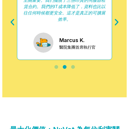
徹底
至關重要。我們擺脫了三份昂貴的伺服器租
和
，讓
賃合約。我們的IT成本降低了，資料也比以
代
往任何時候都更安全。這才是真正的可擴展
效率。
Marcus K.
醫院集團首席執行官