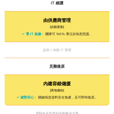
IT 維護
由供應商管理
(自動更新)
✓
零 IT 負擔：
團隊可 100% 專注於病患照護。
診所 / 內部 IT 管理
災難復原
內建容錯備援
(異地備份)
✓
絕對安心：
關鍵病患資料安全無虞，且可即時復原。
需額外且昂貴的手動解決方案