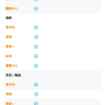
麻醉
疫苗／驅蟲