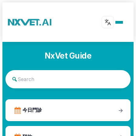
NxVet Guide
今日門診
→