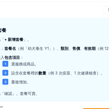
套餐
點「
+ 新增套餐
」。
填：
套餐名
（例「幼犬養生 Y1」）、
類別
、
售價
、
有效期
（例 1
加入
包含項目
：
選服務或商品。
設含在套餐裡的
數量
（例 3 次疫苗、1 次健康檢查）。
重複增加。
點「確認」。套餐可賣。