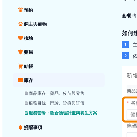
預約
套餐
將
飼主與寵物
如何
檢驗
藥局
結帳
庫存
商品庫存：藥品、疫苗與零售
服務目錄：門診、診療與訂價
服務套餐：匯合護理計畫與養生方案
提醒事項