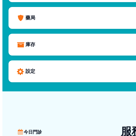
藥局
庫存
設定
服
今日門診