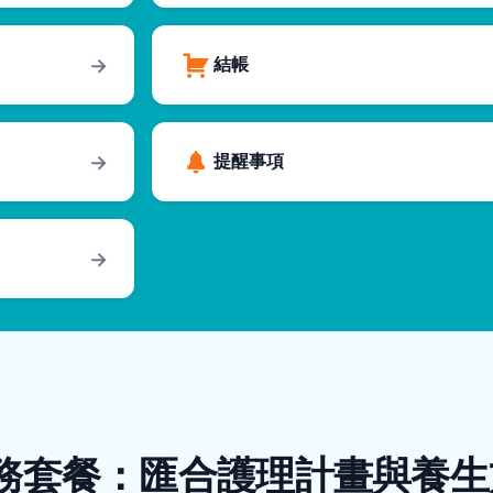
結帳
→
提醒事項
→
→
務套餐：匯合護理計畫與養生