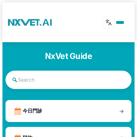
NxVet Guide
今日門診
→